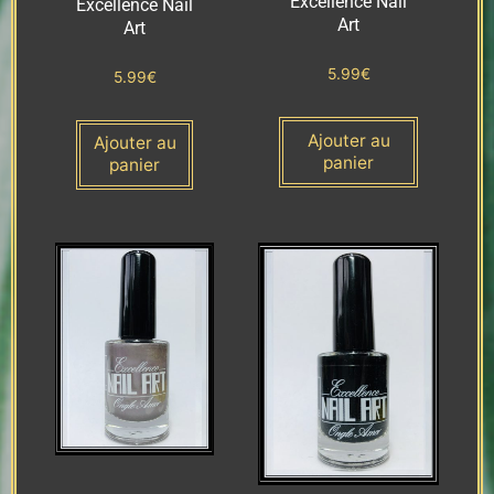
Excellence Nail
Excellence Nail
Art
Art
5.99
€
5.99
€
Ajouter au
Ajouter au
panier
panier