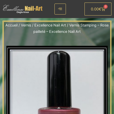
Aller
0
0.00
€
au
Panier
contenu
Accueil
/
Vernis
/
Excellence Nail Art
/ Vernis Stamping – Rose
pailleté – Excellence Nail Art