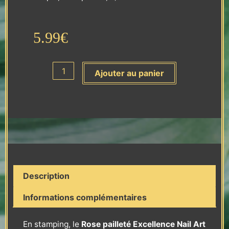
5.99
€
quantité
Ajouter au panier
de
Vernis
Stamping
-
Rose
pailleté
-
Excellence
Description
Nail
Art
Informations complémentaires
En stamping, le
Rose pailleté Excellence Nail Art