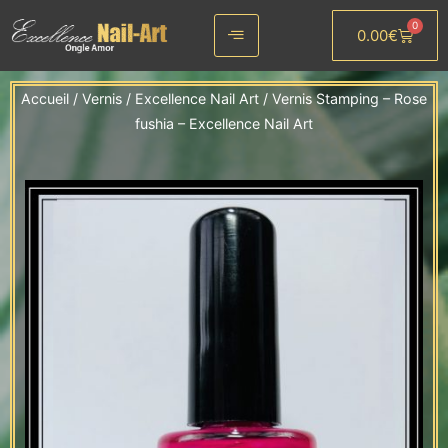
Aller
0
0.00
€
au
Panier
contenu
Accueil
/
Vernis
/
Excellence Nail Art
/ Vernis Stamping – Rose
fushia – Excellence Nail Art