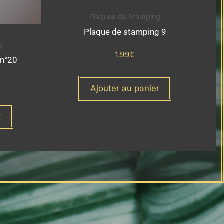
Plaques de Stamping
Plaque de stamping 9
g
1.99
€
n°20
Ajouter au panier
r