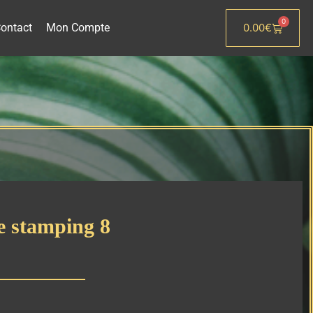
0
ontact
Mon Compte
0.00
€
Panier
e stamping 8